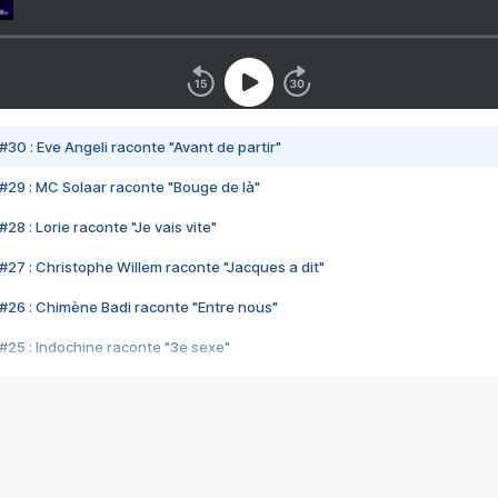
#30 : Eve Angeli raconte "Avant de partir"
#29 : MC Solaar raconte "Bouge de là"
28 : Lorie raconte "Je vais vite"
#27 : Christophe Willem raconte "Jacques a dit"
#26 : Chimène Badi raconte "Entre nous"
#25 : Indochine raconte "3e sexe"
#24 : Zaho raconte "C'est chelou"
#23 : Patrick Bruel raconte "Au café des délices"
#22 : Kyo raconte "Le chemin"