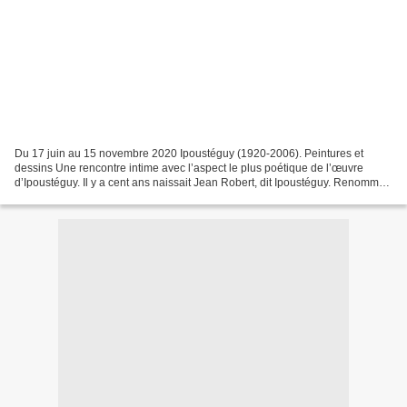
Du 17 juin au 15 novembre 2020 Ipoustéguy (1920-2006). Peintures et
dessins Une rencontre intime avec l’aspect le plus poétique de l’œuvre
d’Ipoustéguy. Il y a cent ans naissait Jean Robert, dit Ipoustéguy. Renommé
à l’international pour ses sculptures,...