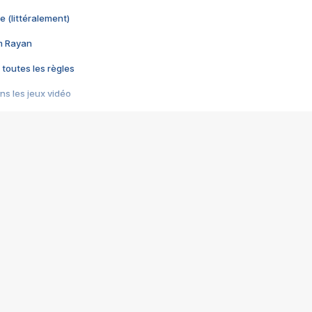
e (littéralement)
im Rayan
 toutes les règles
s les jeux vidéo
us choquant de Rockstar ? - Le scandale BULLY
e plus moche de Steam
du RÊVE tourne au CAUCHEMAR
pendant 8 heures
it… à tort
umiliés par un jeu vidéo
ire - Final Fantasy 8
ti un empire - Age of Empires