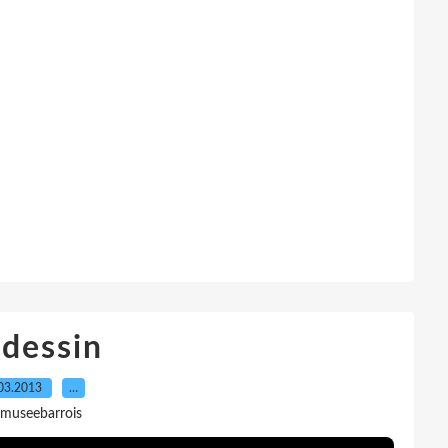
 dessin
03.2013
…
 museebarrois