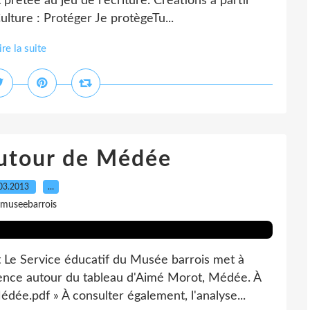
prêtée au jeu de l'écriture. Créations à partir
ulture : Protéger Je protègeTu...
ire la suite
utour de Médée
03.2013
…
 museebarrois
e Service éducatif du Musée barrois met à
uence autour du tableau d'Aimé Morot, Médée. À
édée.pdf » À consulter également, l'analyse...