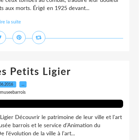
de ceux tombés au combat, traduire leur douleur
 aux morts. Érigé en 1925 devant...
ire la suite
s Petits Ligier
06.2016
…
 museebarrois
gier Découvrir le patrimoine de leur ville et l'art
usée barrois et le service d’Animation du
’évolution de la ville à l’art...