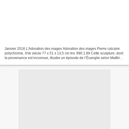
Janvier 2016 L'Adoration des mages Adoration des mages Pierre calcaire
polychrome, XVe siècle 77 x 51 x 13,5 cm Inv. 990.1.89 Cette sculpture, dont
la provenance est inconnue, illustre un épisode de l’Évangile selon Matthieu
(2 : 1-12) dans lequel des...