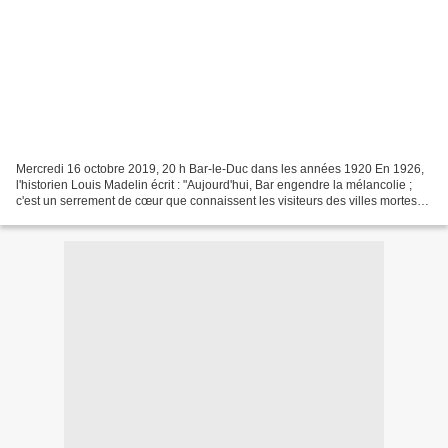
Mercredi 16 octobre 2019, 20 h Bar-le-Duc dans les années 1920 En 1926,
l'historien Louis Madelin écrit : "Aujourd'hui, Bar engendre la mélancolie ;
c'est un serrement de cœur que connaissent les visiteurs des villes mortes".
Cité meurtrie par la Grande...