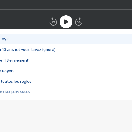
 DayZ
 a 13 ans (et vous l'avez ignoré)
e (littéralement)
im Rayan
 toutes les règles
s les jeux vidéo
us choquant de Rockstar ? - Le scandale BULLY
e plus moche de Steam
du RÊVE tourne au CAUCHEMAR