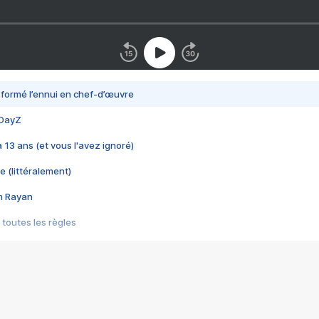
nsformé l’ennui en chef-d’œuvre
 DayZ
 a 13 ans (et vous l'avez ignoré)
e (littéralement)
im Rayan
 toutes les règles
s les jeux vidéo
us choquant de Rockstar ? - Le scandale BULLY
e plus moche de Steam