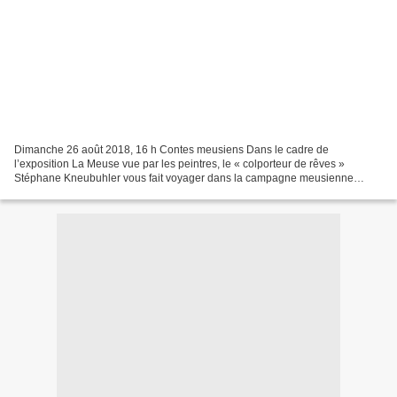
Dimanche 26 août 2018, 16 h Contes meusiens Dans le cadre de
l’exposition La Meuse vue par les peintres, le « colporteur de rêves »
Stéphane Kneubuhler vous fait voyager dans la campagne meusienne
grâce à ses contes traditionnels et des histoires liées...