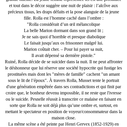
et tout dans le décor suggère une nuit de plaisir : l’alcôve aux
précieux tissus, les draps défaits et la pose alanguie de la jeune
fille. Rolla est l’homme caché dans l’ombre :
"Rolla considérait d’un œil mélancolique
La belle Marion dormant dans son grand lit ;
Je ne sais quoi d’horrible et presque diabolique
Le faisait jusqu’aux os frissonner malgré lui.
Marion coûtait cher. – Pour lui payer sa nuit,
Il avait dépensé sa dernière pistole."
Ruiné, Rolla décide de se suicider dans la nuit. Il ne peut affronter
le déshonneur que lui réserve une société hypocrite qui fustige les
prostituées mais dont les "mères de famille" cachent "un amant
sous le lit de l’époux". À travers Rolla, Musset tente le portrait
d'une génération empêtrée dans ses contradictions et qui finit par
croire que, le bonheur devenu impossible, il ne reste que l'ivresse
ou le suicide. Pesnelle réussit à transcrire ce malaise en faisant en
sorte que Rolla ne soit déjà plus qu’une ombre et, surtout, en
mettant le spectateur en position de voyeur/consommateur dans la
maison close.
La même scène a été peinte par Henri Gervex (1852-1929) en