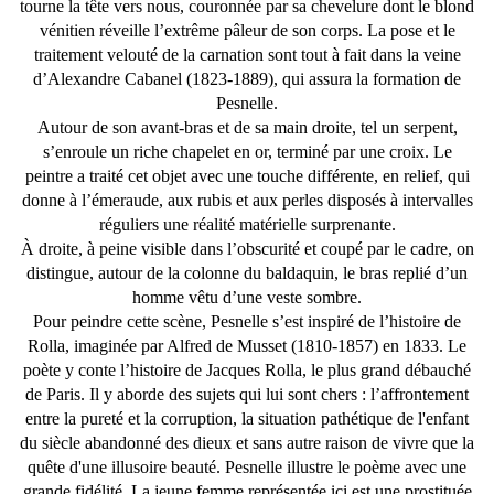
tourne la tête vers nous, couronnée par sa chevelure dont le blond
vénitien réveille l’extrême pâleur de son corps. La pose et le
traitement velouté de la carnation sont tout à fait dans la veine
d’Alexandre Cabanel (1823-1889), qui assura la formation de
Pesnelle.
Autour de son avant-bras et de sa main droite, tel un serpent,
s’enroule un riche chapelet en or, terminé par une croix. Le
peintre a traité cet objet avec une touche différente, en relief, qui
donne à l’émeraude, aux rubis et aux perles disposés à intervalles
réguliers une réalité matérielle surprenante.
À droite, à peine visible dans l’obscurité et coupé par le cadre, on
distingue, autour de la colonne du baldaquin, le bras replié d’un
homme vêtu d’une veste sombre.
Pour peindre cette scène, Pesnelle s’est inspiré de l’histoire de
Rolla, imaginée par Alfred de Musset (1810-1857) en 1833. Le
poète y conte l’histoire de Jacques Rolla, le plus grand débauché
de Paris. Il y aborde des sujets qui lui sont chers : l’affrontement
entre la pureté et la corruption, la situation pathétique de l'enfant
du siècle abandonné des dieux et sans autre raison de vivre que la
quête d'une illusoire beauté. Pesnelle illustre le poème avec une
grande fidélité. La jeune femme représentée ici est une prostituée