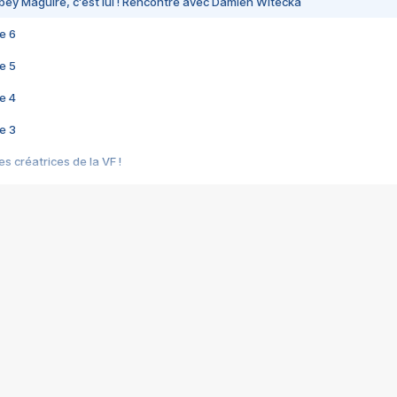
bey Maguire, c'est lui ! Rencontre avec Damien Witecka
e 6
e 5
e 4
e 3
s créatrices de la VF !
e 2
e 1
e Mektoub My Love arrive enfin ! Rencontre avec Shaïn Boumedine et Sal
i : après Toni en famille
elle réalise le bouleversant Dites lui que je l'aime
ais ! Rencontre autour de Vie privée de Rebecca Zlotowski
 de Marguerite, Grave... Rencontre avec Ella Rumpf