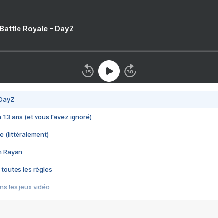
 Battle Royale - DayZ
 DayZ
 a 13 ans (et vous l'avez ignoré)
e (littéralement)
im Rayan
 toutes les règles
s les jeux vidéo
us choquant de Rockstar ? - Le scandale BULLY