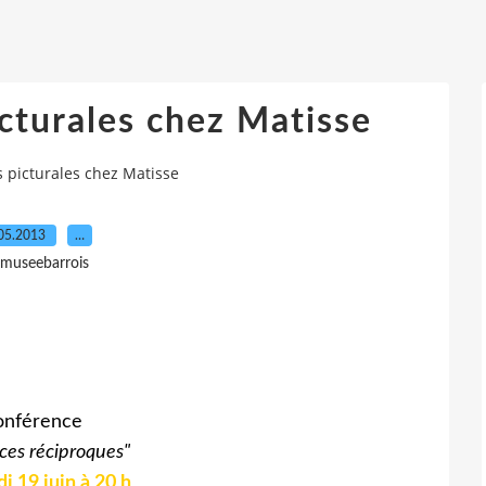
icturales chez Matisse
s picturales chez Matisse
05.2013
…
 museebarrois
onférence
ces réciproques"
i 19 juin à 20 h