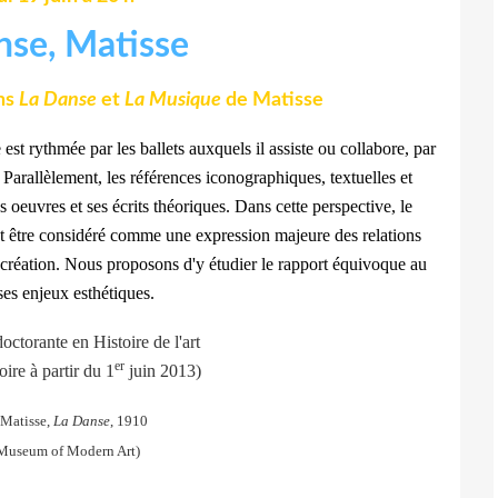
ans
La Danse
et
La Musique
de Matisse
est rythmée par les ballets auxquels il assiste ou collabore, par
 Parallèlement, les références iconographiques, textuelles et
es oeuvres et ses écrits théoriques. Dans cette perspective, le
 être considéré comme une expression majeure des relations
e création. Nous proposons d'y étudier le rapport équivoque au
ses enjeux esthétiques.
octorante en Histoire de l'art
er
oire à partir du 1
juin 2013)
 Matisse,
La Danse
, 1910
Museum of Modern Art)