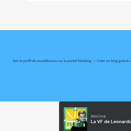
Voir le profil de
museebarrois
sur le portail Eklablog
Créer un blog gratuit 
AlloCiné
La VF de Leonardo