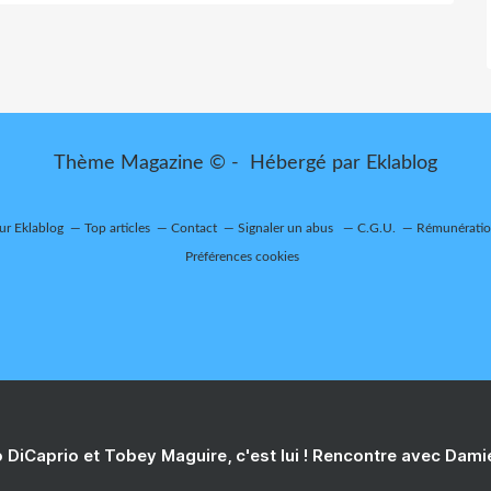
Thème Magazine © - Hébergé par
Eklablog
sur Eklablog
Top articles
Contact
Signaler un abus
C.G.U.
Rémunération
Préférences cookies
 DiCaprio et Tobey Maguire, c'est lui ! Rencontre avec Dam