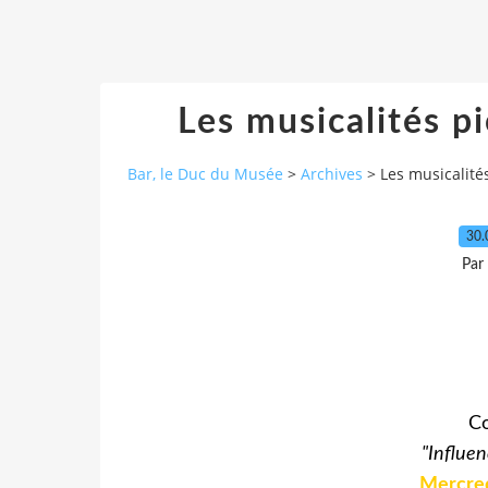
Les musicalités p
Bar, le Duc du Musée
>
Archives
>
Les musicalité
30.
Par
C
"Influen
Mercred