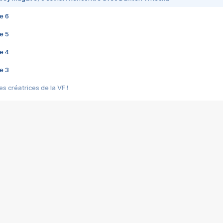
e 6
e 5
e 4
e 3
s créatrices de la VF !
e 2
e 1
e Mektoub My Love arrive enfin ! Rencontre avec Shaïn Boumedine et Sal
i : après Toni en famille
elle réalise le bouleversant Dites lui que je l'aime
ais ! Rencontre autour de Vie privée de Rebecca Zlotowski
 de Marguerite, Grave... Rencontre avec Ella Rumpf