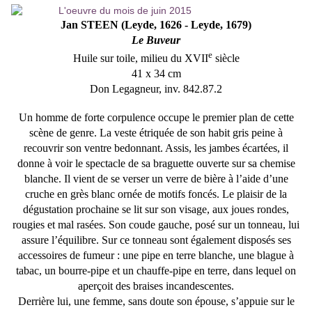
Jan STEEN (Leyde, 1626 - Leyde, 1679)
Le Buveur
e
Huile sur toile, milieu du XVII
siècle
41 x 34 cm
Don Legagneur, inv. 842.87.2
Un homme de forte corpulence occupe le premier plan de cette
scène de genre. La veste étriquée de son habit gris peine à
recouvrir son ventre bedonnant. Assis, les jambes écartées, il
donne à voir le spectacle de sa braguette ouverte sur sa chemise
blanche. Il vient de se verser un verre de bière à l’aide d’une
cruche en grès blanc ornée de motifs foncés. Le plaisir de la
dégustation prochaine se lit sur son visage, aux joues rondes,
rougies et mal rasées. Son coude gauche, posé sur un tonneau, lui
assure l’équilibre. Sur ce tonneau sont également disposés ses
accessoires de fumeur : une pipe en terre blanche, une blague à
tabac, un bourre-pipe et un chauffe-pipe en terre, dans lequel on
aperçoit des braises incandescentes.
Derrière lui, une femme, sans doute son épouse, s’appuie sur le