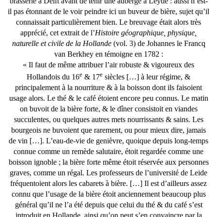
brasserie à Delft avant de tenir une auberge à Leyde : aussi n’est-
il pas étonnant de le voir peindre ici un buveur de bière, sujet qu’il
connaissait particulièrement bien. Le breuvage était alors très
apprécié, cet extrait de l’
Histoire géographique, physique,
naturelle et civile de la Hollande
(vol. 3) de Johannes le Francq
van Berkhey en témoigne en 1782 :
« Il faut de même attribuer l’air robuste & vigoureux des
e
e
Hollandois du 16
& 17
siècles […] à leur régime, &
principalement à la nourriture & à la boisson dont ils faisoient
usage alors. Le thé & le café étoient encore peu connus. Le matin
on buvoit de la bière forte, & le dîner consistoit en viandes
succulentes, ou quelques autres mets nourrissants & sains. Les
bourgeois ne buvoient que rarement, ou pour mieux dire, jamais
de vin […]. L’eau-de-vie de genièvre, quoique depuis long-temps
connue comme un remède salutaire, étoit regardée comme une
boisson ignoble ; la bière forte même étoit réservée aux personnes
graves, comme un régal. Les professeurs de l’université de Leide
fréquentoient alors les cabarets à bière. […] Il est d’ailleurs assez
connu que l’usage de la bière étoit anciennement beaucoup plus
général qu’il ne l’a été depuis que celui du thé & du café s’est
introduit en Hollande, ainsi qu’on peut s’en convaincre par la