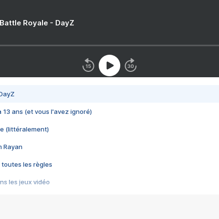
 Battle Royale - DayZ
 DayZ
 a 13 ans (et vous l'avez ignoré)
e (littéralement)
im Rayan
 toutes les règles
s les jeux vidéo
us choquant de Rockstar ? - Le scandale BULLY
e plus moche de Steam