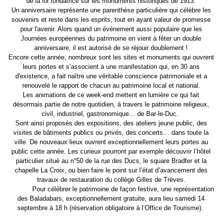
de la loi fondatrice sur les monuments historiques de 1913.
Un anniversaire représente une parenthèse particulière qui célèbre les
souvenirs et reste dans les esprits, tout en ayant valeur de promesse
pour l'avenir. Alors quand un événement aussi populaire que les
Journées européennes du patrimoine en vient à fêter un double
anniversaire, il est autorisé de se réjouir doublement !
Encore cette année, nombreux sont les sites et monuments qui ouvrent
leurs portes et s’associent à une manifestation qui, en 30 ans
d'existence, a fait naître une véritable conscience patrimoniale et a
renouvelé le rapport de chacun au patrimoine local et national.
Les animations de ce week-end mettent en lumière ce qui fait
désormais partie de notre quotidien, à travers le patrimoine religieux,
civil, industriel, gastronomique… de Bar-le-Duc.
Sont ainsi proposés des expositions, des ateliers jeune public, des
visites de bâtiments publics ou privés, des concerts… dans toute la
ville. De nouveaux lieux ouvrent exceptionnellement leurs portes au
public cette année. Les curieux pourront par exemple découvrir l’hôtel
particulier situé au n°50 de la rue des Ducs, le square Bradfer et la
chapelle La Croix, ou bien faire le point sur l’état d’avancement des
travaux de restauration du collège Gilles de Trèves.
Pour célébrer le patrimoine de façon festive, une représentation
des Baladabars, exceptionnellement gratuite, aura lieu samedi 14
septembre à 18 h (réservation obligatoire à l’Office de Tourisme).