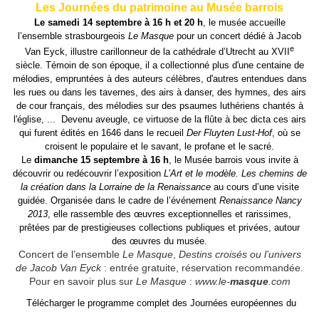
Les Journées du patrimoine au Musée barrois
Le samedi 14 septembre à 16 h et 20 h
, le musée accueille
l’ensemble strasbourgeois
Le Masque
pour un concert dédié à Jacob
e
Van Eyck, illustre carillonneur de la cathédrale d’Utrecht au XVII
siècle. Témoin de son époque, il a collectionné plus d'une centaine de
mélodies, empruntées à des auteurs célèbres, d'autres entendues dans
les rues ou dans les tavernes, des airs à danser, des hymnes, des airs
de cour français, des mélodies sur des psaumes luthériens chantés à
l'église, ... Devenu aveugle, ce virtuose de la flûte à bec dicta ces airs
qui furent édités en 1646 dans le recueil
Der Fluyten Lust-Hof
, où se
croisent le populaire et le savant, le profane et le sacré.
Le
dimanche 15 septembre à 16 h
, le Musée barrois vous invite à
découvrir ou redécouvrir l’exposition
L’Art et le modèle. Les chemins de
la création dans la Lorraine de la Renaissance
au cours d’une visite
guidée. Organisée dans le cadre de l’événement
Renaissance Nancy
2013
, elle rassemble des œuvres exceptionnelles et rarissimes,
prêtées par de prestigieuses collections publiques et privées, autour
des œuvres du musée.
Concert de l’ensemble
Le Masque
,
Destins croisés ou l’univers
de Jacob Van Eyck
: entrée gratuite, réservation recommandée.
Pour en savoir plus sur
Le Masque
:
www.le-
masque
.com
Télécharger le programme complet des Journées européennes du