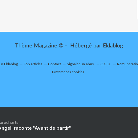
Thème Magazine © - Hébergé par
Eklablog
sur Eklablog
Top articles
Contact
Signaler un abus
C.G.U.
Rémunération
Préférences cookies
Purecharts
ngeli raconte "Avant de partir"