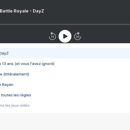
 Battle Royale - DayZ
 DayZ
 a 13 ans (et vous l'avez ignoré)
e (littéralement)
im Rayan
 toutes les règles
s les jeux vidéo
us choquant de Rockstar ? - Le scandale BULLY
e plus moche de Steam