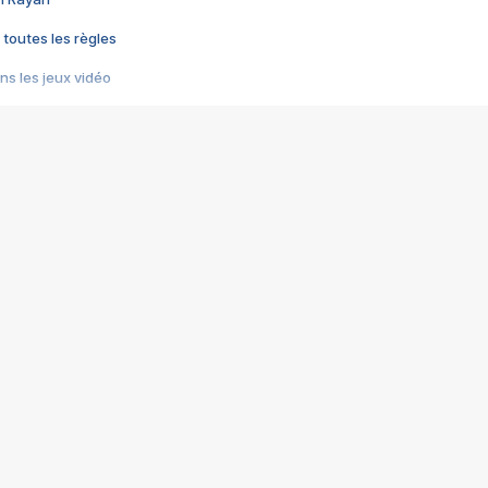
 toutes les règles
s les jeux vidéo
us choquant de Rockstar ? - Le scandale BULLY
e plus moche de Steam
du RÊVE tourne au CAUCHEMAR
pendant 8 heures
it… à tort
umiliés par un jeu vidéo
ire - Final Fantasy 8
ti un empire - Age of Empires
story DOFUS
tard, il crée l'un des pires jeux de tous les temps, MindsEye.